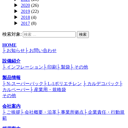
2020
(26)
2019
(22)
2018
(4)
2017
(8)
検索対象:
検索
HOME
├ お知らせ
├ お問い合わせ
設備紹介
├ インフレーション
├ 印刷
├ 製袋
├ その他
製品情報
├ N-スーパーバック
├ L-1ポリエチレン
├ カルデコパック
├
カルペーパー
├ 産業用・規格袋
その他
会社案内
├ ご挨拶
├ 会社概要・沿革
├ 事業所拠点
├ 企業責任・行動規
範