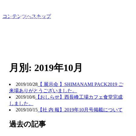
ホーム
HOME
お知らせ
NEWS
設備紹介
FACTORIES
製品情報
PRODUCTS
事業所拠点
LOCATIONS
コンテンツへスキップ
会社案内
PROFILE
採用案内
RECRUITMENT
月別: 2019年10月
2019/10/28
【 展示会 】SHIMANAMI PACK2019 ご
来場ありがとうございました。
2019/10/6
【おしらせ】西長峰工場カフェ食堂完成
しました。
2019/10/15
【社 内 報】2019年10月号掲載について
過去の記事