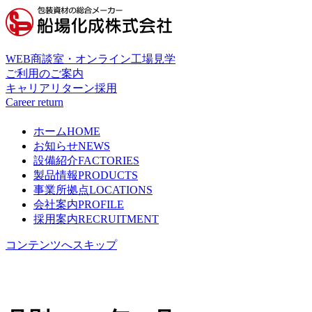
WEB商談室・オンライン工場見学
ご利用のご案内
キャリアリターン採用
Career return
ホーム
HOME
お知らせ
NEWS
設備紹介
FACTORIES
製品情報
PRODUCTS
事業所拠点
LOCATIONS
会社案内
PROFILE
採用案内
RECRUITMENT
コンテンツへスキップ