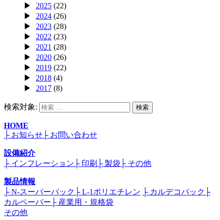
2025
(22)
2024
(26)
2023
(28)
2022
(23)
2021
(28)
2020
(26)
2019
(22)
2018
(4)
2017
(8)
検索対象:
検索
HOME
├ お知らせ
├ お問い合わせ
設備紹介
├ インフレーション
├ 印刷
├ 製袋
├ その他
製品情報
├ N-スーパーバック
├ L-1ポリエチレン
├ カルデコパック
├
カルペーパー
├ 産業用・規格袋
その他