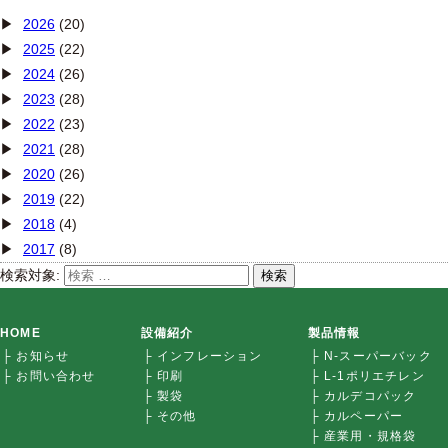
2026
(20)
2025
(22)
2024
(26)
2023
(28)
2022
(23)
2021
(28)
2020
(26)
2019
(22)
2018
(4)
2017
(8)
検索対象:
検索
HOME
設備紹介
製品情報
├ お知らせ
├ インフレーション
├ N-スーパーバック
├ お問い合わせ
├ 印刷
├ L-1ポリエチレン
├ 製袋
├ カルデコパック
├ その他
├ カルペーパー
├ 産業用・規格袋