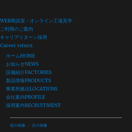
WEB商談室・オンライン工場見学
ご利用のご案内
キャリアリターン採用
Career return
ホーム
HOME
お知らせ
NEWS
設備紹介
FACTORIES
製品情報
PRODUCTS
事業所拠点
LOCATIONS
会社案内
PROFILE
採用案内
RECRUITMENT
コ
前の画像
次の画像
ン