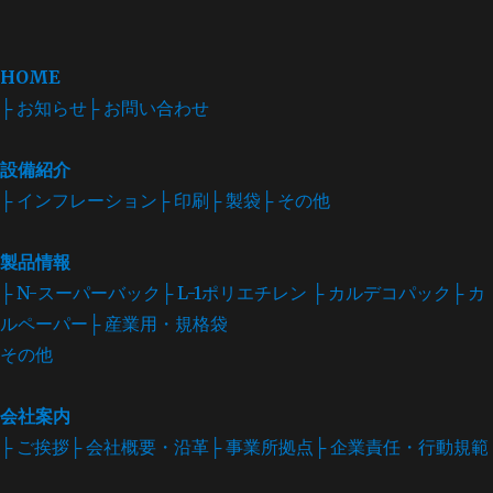
索
対
象:
HOME
├ お知らせ
├ お問い合わせ
設備紹介
├ インフレーション
├ 印刷
├ 製袋
├ その他
製品情報
├ N-スーパーバック
├ L-1ポリエチレン
├ カルデコパック
├ カ
ルペーパー
├ 産業用・規格袋
その他
会社案内
├ ご挨拶
├ 会社概要・沿革
├ 事業所拠点
├ 企業責任・行動規範