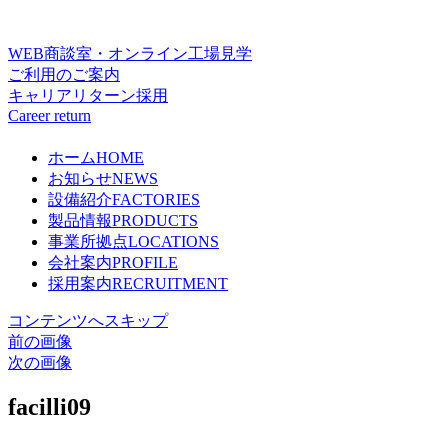
WEB商談室・オンライン工場見学
ご利用のご案内
キャリアリターン採用
Career return
ホーム
HOME
お知らせ
NEWS
設備紹介
FACTORIES
製品情報
PRODUCTS
事業所拠点
LOCATIONS
会社案内
PROFILE
採用案内
RECRUITMENT
コンテンツへスキップ
前の画像
次の画像
facilli09