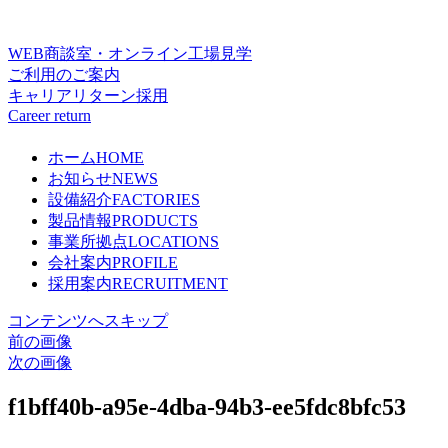
WEB商談室・オンライン工場見学
ご利用のご案内
キャリアリターン採用
Career return
ホーム
HOME
お知らせ
NEWS
設備紹介
FACTORIES
製品情報
PRODUCTS
事業所拠点
LOCATIONS
会社案内
PROFILE
採用案内
RECRUITMENT
コンテンツへスキップ
前の画像
次の画像
f1bff40b-a95e-4dba-94b3-ee5fdc8bfc53