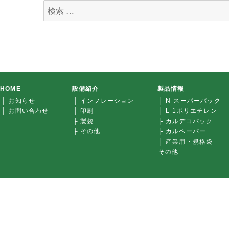
検
索
対
象:
HOME
設備紹介
製品情報
├ お知らせ
├ インフレーション
├ N-スーパーバック
├ お問い合わせ
├ 印刷
├ L-1ポリエチレン
├ 製袋
├ カルデコパック
├ その他
├ カルペーパー
├ 産業用・規格袋
その他