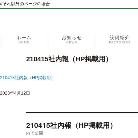
//それ以外のページの場合
ホーム
お知らせ
設備紹介
HOME
NEWS
FACTORIES
コ
210415社内報（HP掲載用）
ン
テ
210415社内報（HP掲載用）
ン
ツ
2023年4月12日
へ
ス
キ
投
ッ
210415社内報（HP掲載用）
稿
プ
ナ
内で公開