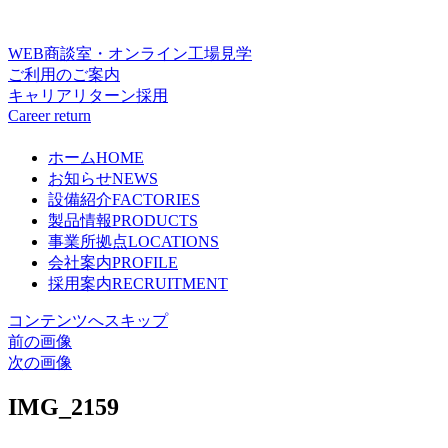
WEB商談室・オンライン工場見学
ご利用のご案内
キャリアリターン採用
Career return
ホーム
HOME
お知らせ
NEWS
設備紹介
FACTORIES
製品情報
PRODUCTS
事業所拠点
LOCATIONS
会社案内
PROFILE
採用案内
RECRUITMENT
コンテンツへスキップ
前の画像
次の画像
IMG_2159