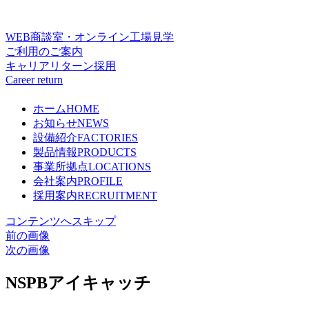
WEB商談室・オンライン工場見学
ご利用のご案内
キャリアリターン採用
Career return
ホーム
HOME
お知らせ
NEWS
設備紹介
FACTORIES
製品情報
PRODUCTS
事業所拠点
LOCATIONS
会社案内
PROFILE
採用案内
RECRUITMENT
コンテンツへスキップ
前の画像
次の画像
NSPBアイキャッチ