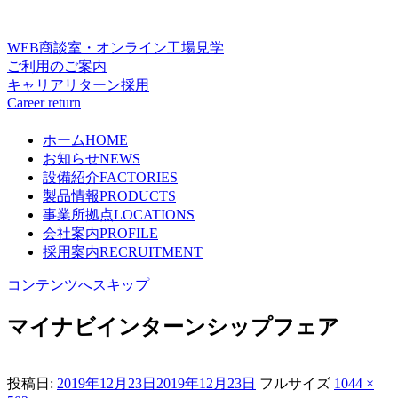
WEB商談室・オンライン工場見学
ご利用のご案内
キャリアリターン採用
Career return
ホーム
HOME
お知らせ
NEWS
設備紹介
FACTORIES
製品情報
PRODUCTS
事業所拠点
LOCATIONS
会社案内
PROFILE
採用案内
RECRUITMENT
コンテンツへスキップ
マイナビインターンシップフェア
投稿日:
2019年12月23日
2019年12月23日
フルサイズ
1044 ×