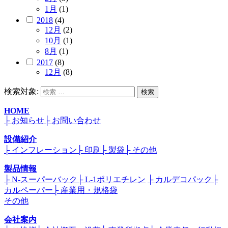
1月
(1)
2018
(4)
12月
(2)
10月
(1)
8月
(1)
2017
(8)
12月
(8)
検索対象:
検索
HOME
├ お知らせ
├ お問い合わせ
設備紹介
├ インフレーション
├ 印刷
├ 製袋
├ その他
製品情報
├ N-スーパーバック
├ L-1ポリエチレン
├ カルデコパック
├
カルペーパー
├ 産業用・規格袋
その他
会社案内