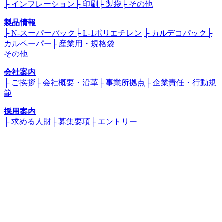
├ インフレーション
├ 印刷
├ 製袋
├ その他
製品情報
├ N-スーパーバック
├ L-1ポリエチレン
├ カルデコパック
├
カルペーパー
├ 産業用・規格袋
その他
会社案内
├ ご挨拶
├ 会社概要・沿革
├ 事業所拠点
├ 企業責任・行動規
範
採用案内
├ 求める人財
├ 募集要項
├ エントリー