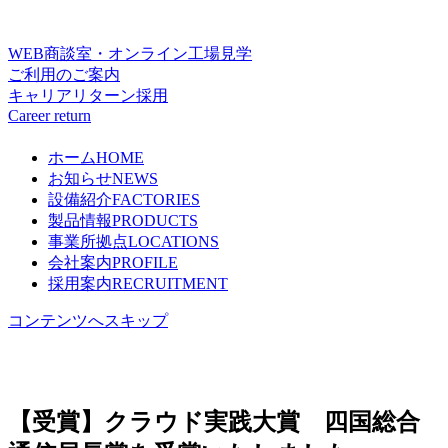
WEB商談室・オンライン工場見学
ご利用のご案内
キャリアリターン採用
Career return
ホーム
HOME
お知らせ
NEWS
設備紹介
FACTORIES
製品情報
PRODUCTS
事業所拠点
LOCATIONS
会社案内
PROFILE
採用案内
RECRUITMENT
コンテンツへスキップ
【受賞】クラウド実践大賞 四国総合