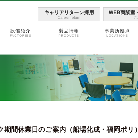
キャリアリターン採用
WEB商談室
Career return
ご
設備紹介
製品情報
事業所拠点
FACTORIES
PRODUCTS
LOCATIONS
ク期間休業日のご案内（船場化成・福岡ポリ