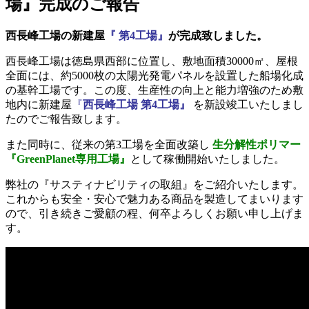
場』完成のご報告
西長峰工場の新建屋
『 第4工場』
が完成致しました。
西長峰工場は徳島県西部に位置し、敷地面積30000㎡、屋根
全面には、約5000枚の太陽光発電パネルを設置した船場化成
の基幹工場です。
この度、生産性の向上と能力増強のため敷
地内に新建屋
『
西長峰工場 第4工場』
を新設竣工いたしまし
たのでご報告致します。
また同時に、従来の第3工場を全面改築し
生分解性ポリマー
『GreenPlanet専用工場』
として稼働開始いたしました。
弊社の『
サスティナビリティの取組
』をご紹介いたします。
これからも安全・安心で魅力ある商品を製造してまいります
ので、引き続きご愛顧の程、何卒よろしくお願い申し上げま
す。