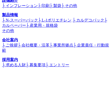
設備紹介
├ インフレーション
├ 印刷
├ 製袋
├ その他
製品情報
├ N-スーパーバック
├ L-1ポリエチレン
├ カルデコパック
├
カルペーパー
├ 産業用・規格袋
その他
会社案内
├ ご挨拶
├ 会社概要・沿革
├ 事業所拠点
├ 企業責任・行動規
範
採用案内
├ 求める人財
├ 募集要項
├ エントリー