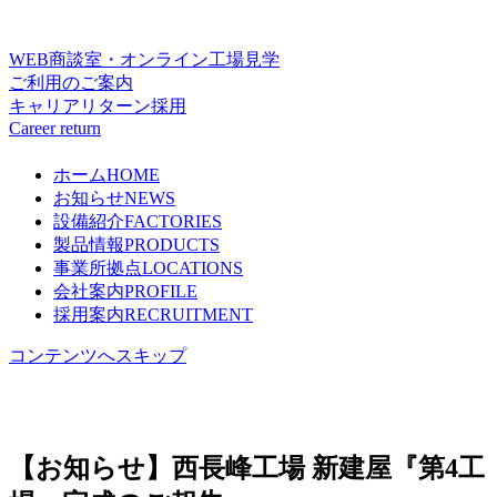
WEB商談室・オンライン工場見学
ご利用のご案内
キャリアリターン採用
Career return
ホーム
HOME
お知らせ
NEWS
設備紹介
FACTORIES
製品情報
PRODUCTS
事業所拠点
LOCATIONS
会社案内
PROFILE
採用案内
RECRUITMENT
コンテンツへスキップ
【お知らせ】西長峰工場 新建屋『第4工