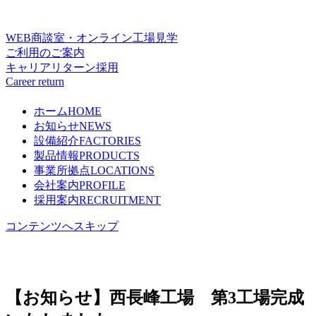
WEB商談室・オンライン工場見学
ご利用のご案内
キャリアリターン採用
Career return
ホーム
HOME
お知らせ
NEWS
設備紹介
FACTORIES
製品情報
PRODUCTS
事業所拠点
LOCATIONS
会社案内
PROFILE
採用案内
RECRUITMENT
コンテンツへスキップ
【お知らせ】西長峰工場 第3工場完成