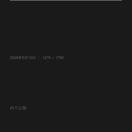
テ
260515社内報（HP掲載用）
ン
_page-0002
ツ
へ
ス
キ
ッ
投
2026年5月12日
フ
1276 × 1790
稿
ル
プ
日:
サ
イ
投
ズ
【社 内 報】2026年5月号掲載につい
稿
て
ナ
内で公開
ビ