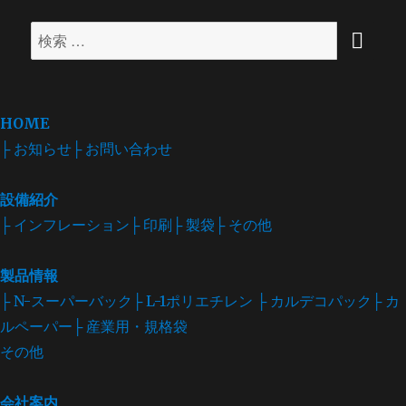
検
検
索
索
対
象:
HOME
├ お知らせ
├ お問い合わせ
設備紹介
├ インフレーション
├ 印刷
├ 製袋
├ その他
製品情報
├ N-スーパーバック
├ L-1ポリエチレン
├ カルデコパック
├ カ
ルペーパー
├ 産業用・規格袋
その他
会社案内