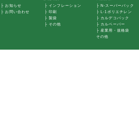
├ お知らせ
├ インフレーション
├ N-スーパーバック
├ お問い合わせ
├ 印刷
├ L-1ポリエチレン
├ 製袋
├ カルデコパック
├ その他
├ カルペーパー
├ 産業用・規格袋
その他