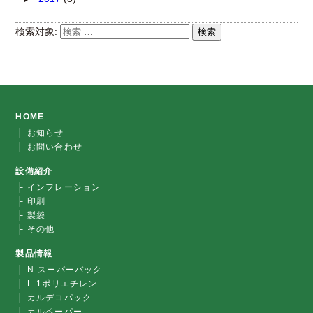
検索対象:
検索
HOME
├ お知らせ
├ お問い合わせ
設備紹介
├ インフレーション
├ 印刷
├ 製袋
├ その他
製品情報
├ N-スーパーバック
├ L-1ポリエチレン
├ カルデコパック
├ カルペーパー