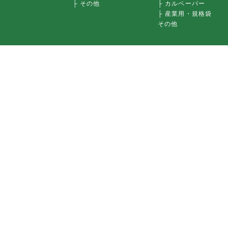
├ その他
├ カルペーパー
├ 産業用・規格袋
その他