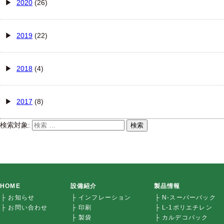
2020
(26)
2019
(22)
2018
(4)
2017
(8)
検索対象:
検索
HOME
設備紹介
製品情報
├ お知らせ
├ インフレーション
├ N-スーパーバック
├ お問い合わせ
├ 印刷
├ L-1ポリエチレン
├ 製袋
├ カルデコパック