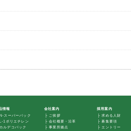
品情報
会社案内
採用案内
 N-スーパーバック
├ ご挨拶
├ 求める人財
 L-1ポリエチレン
├ 会社概要・沿革
├ 募集要項
 カルデコパック
├ 事業所拠点
├ エントリー