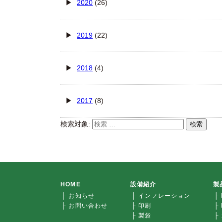
2020
(26)
2019
(22)
2018
(4)
2017
(8)
検索対象:
検索
HOME
設備紹介
製
├ お知らせ
├ インフレーション
├
├ お問い合わせ
├ 印刷
├
├ 製袋
├