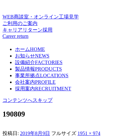
WEB商談室・オンライン工場見学
ご利用のご案内
キャリアリターン採用
Career return
ホーム
HOME
お知らせ
NEWS
設備紹介
FACTORIES
製品情報
PRODUCTS
事業所拠点
LOCATIONS
会社案内
PROFILE
採用案内
RECRUITMENT
コンテンツへスキップ
190809
投稿日:
2019年8月9日
フルサイズ
1951 × 974