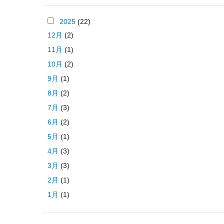
2025
(22)
12月
(2)
11月
(1)
10月
(2)
9月
(1)
8月
(2)
7月
(3)
6月
(2)
5月
(1)
4月
(3)
3月
(3)
2月
(1)
1月
(1)