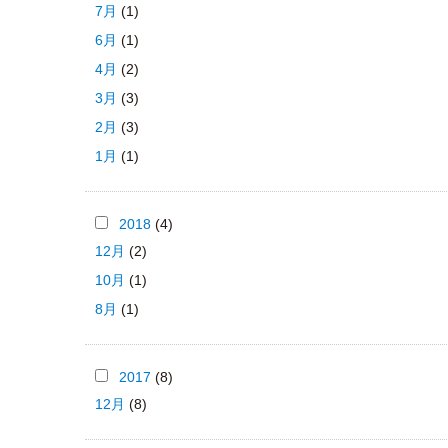
7月
(1)
6月
(1)
4月
(2)
3月
(3)
2月
(3)
1月
(1)
2018
(4)
12月
(2)
10月
(1)
8月
(1)
2017
(8)
12月
(8)