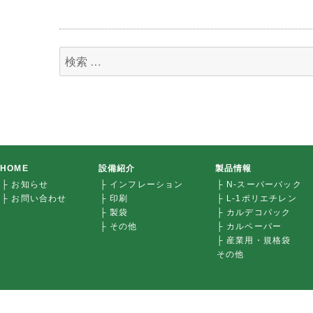
検
索
対
象:
HOME
設備紹介
製品情報
├ お知らせ
├ インフレーション
├ N-スーパーバック
├ お問い合わせ
├ 印刷
├ L-1ポリエチレン
├ 製袋
├ カルデコパック
├ その他
├ カルペーパー
├ 産業用・規格袋
その他