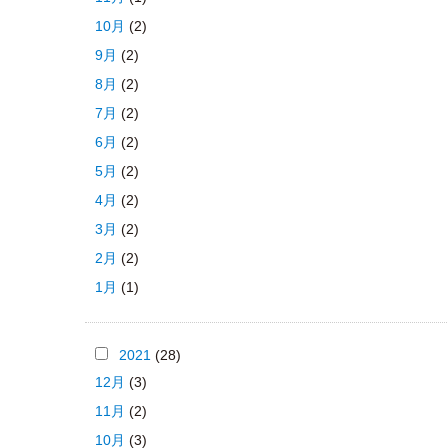
10月
(2)
9月
(2)
8月
(2)
7月
(2)
6月
(2)
5月
(2)
4月
(2)
3月
(2)
2月
(2)
1月
(1)
2021
(28)
12月
(3)
11月
(2)
10月
(3)