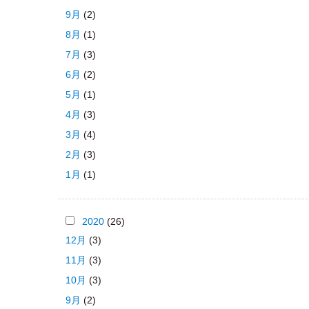
9月
(2)
8月
(1)
7月
(3)
6月
(2)
5月
(1)
4月
(3)
3月
(4)
2月
(3)
1月
(1)
2020
(26)
12月
(3)
11月
(3)
10月
(3)
9月
(2)