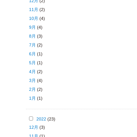
12月
(2)
11月
(2)
10月
(4)
9月
(4)
8月
(3)
7月
(2)
6月
(1)
5月
(1)
4月
(2)
3月
(4)
2月
(2)
1月
(1)
2022
(23)
12月
(3)
11月
(1)