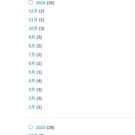
2024
(26)
12月
(2)
11月
(1)
10月
(3)
9月
(3)
8月
(2)
7月
(2)
6月
(1)
5月
(1)
4月
(4)
3月
(3)
2月
(3)
1月
(1)
2023
(28)