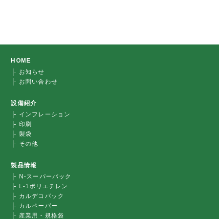
対
象:
HOME
├ お知らせ
├ お問い合わせ
設備紹介
├ インフレーション
├ 印刷
├ 製袋
├ その他
製品情報
├ N-スーパーバック
├ L-1ポリエチレン
├ カルデコパック
├ カルペーパー
├ 産業用・規格袋