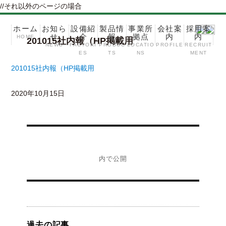
//それ以外のページの場合
ホーム
お知ら
設備紹
製品情
事業所
会社案
採用案
せ
介
報
拠点
内
内
HOME
201015社内報（HP掲載用
コ
NEWS
FACTORI
PRODUC
LOCATIO
PROFILE
RECRUIT
ン
ES
TS
NS
MENT
テ
201015社内報（HP掲載用
ン
ツ
2020年10月15日
へ
ス
投
キ
稿
201015社内報（HP掲載用
ッ
ナ
プ
ビ
内で公開
ゲ
ー
シ
ョ
ン
過去の記事