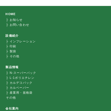
HOME
├ お知らせ
├ お問い合わせ
設備紹介
├ インフレーション
├ 印刷
├ 製袋
├ その他
製品情報
├ N-スーパーバック
├ L-1ポリエチレン
├ カルデコパック
├ カルペーパー
├ 産業用・規格袋
その他
会社案内