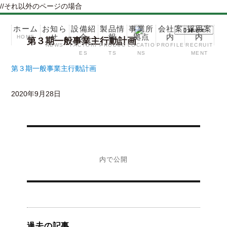
//それ以外のページの場合
ホーム
お知ら
設備紹
製品情
事業所
会社案
採用案
せ
介
報
拠点
内
内
HOME
第３期一般事業主行動計画
コ
NEWS
FACTORI
PRODUC
LOCATIO
PROFILE
RECRUIT
ン
ES
TS
NS
MENT
テ
第３期一般事業主行動計画
ン
ツ
2020年9月28日
へ
ス
投
キ
稿
第３期一般事業主行動計画
ッ
ナ
プ
ビ
内で公開
ゲ
ー
シ
ョ
ン
過去の記事