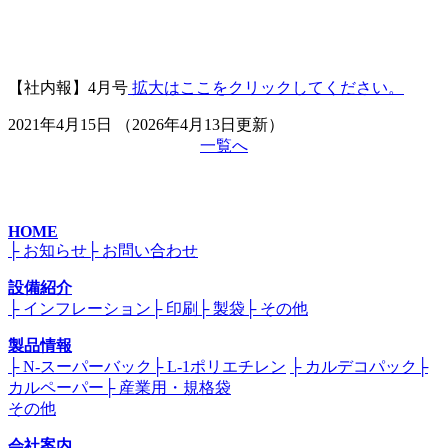
【社内報】4月号
拡大はここをクリックしてください。
2021年4月15日
（2026年4月13日更新）
一覧へ
HOME
├ お知らせ
├ お問い合わせ
設備紹介
├ インフレーション
├ 印刷
├ 製袋
├ その他
製品情報
├ N-スーパーバック
├ L-1ポリエチレン
├ カルデコパック
├
カルペーパー
├ 産業用・規格袋
その他
会社案内