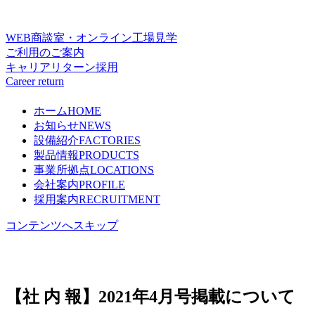
WEB商談室・オンライン工場見学
ご利用のご案内
キャリアリターン採用
Career return
ホーム
HOME
お知らせ
NEWS
設備紹介
FACTORIES
製品情報
PRODUCTS
事業所拠点
LOCATIONS
会社案内
PROFILE
採用案内
RECRUITMENT
コンテンツへスキップ
【社 内 報】2021年4月号掲載について